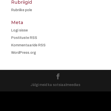
Rubriigid
Rubriike pole
Meta
Logi sisse
Postituste RSS
Kommentaaride RSS
WordPress.org
Jälgi meid ka sotsiaalmeedias