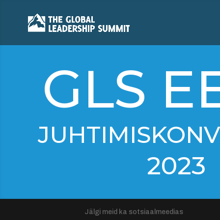
GLS E
JUHTIMIS­KON
2023
Jälgi meid ka sotsiaalmeedias