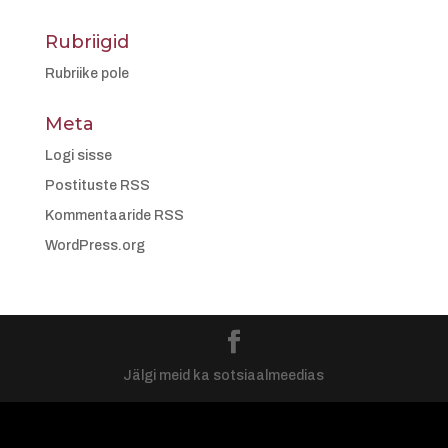
Rubriigid
Rubriike pole
Meta
Logi sisse
Postituste RSS
Kommentaaride RSS
WordPress.org
Jälgi meid ka sotsiaalmeedias