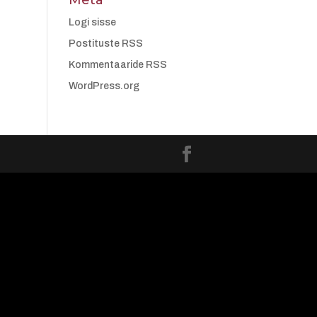
Meta
Logi sisse
Postituste RSS
Kommentaaride RSS
WordPress.org